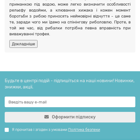
приманкою під водою, може легко визначити особливості
рельєфу водойми, а клювання хижака і кожен момент
боротьби з рибою приносять неймовірні відчуття - це саме
те, заради чого ми їдемо на спінінгову риболовлю. Проте, в
той же час, від рибалки потрібна певна вправність при
виважуванні трофея.
Докладніше
Будьте в центрі подій - підпишіться на наші новини! Новинки,
знижки, акції.
Оформити підписку
Я прочитав і згоден з умовами
Політика безпеки