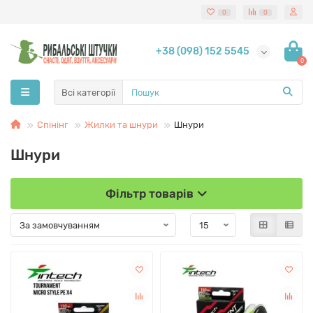
0
0
+38 (098) 152 5545
0
Всі категорії
Спінінг
Жилки та шнури
Шнури
Шнури
Фільтр товарів