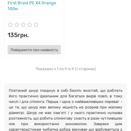
First Braid PE X4 Orange
100м
135грн.
Повідомити про наявність
Показано з 1 по 9 із 9 (1 сторінок)
Плетений шнур поєднує в собі безліч якостей, що роблять
його практично ідеальним для багатьох видів ловлі, в тому
числі і для спінінга. Перша і одна з найважливіших переваг -
це те, що шнур має велику міцність на розрив при малому
діаметрі. Шнур не має пам'яті і у нього практично нульова
розтяжність, що робить спінінгову снасть в рази чутливішою
ніж при використанні моножилки. Завдяки цим
характеристикам рибалка добре відчуває що відбувається з