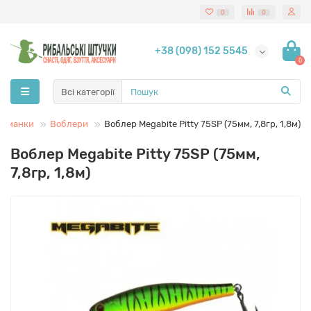
0
0
+38 (098) 152 5545
0
Всі категорії
риманки
Воблери
Воблер Megabite Pitty 75SP (75мм, 7,8гр, 1,8м)
Воблер Megabite Pitty 75SP (75мм,
7,8гр, 1,8м)