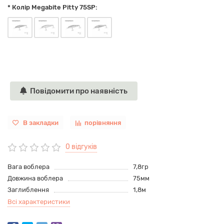
* Колір Megabite Pitty 75SP:
Повідомити про наявність
В закладки
порівняння
0 відгуків
Вага воблера
7,8гр
Довжина воблера
75мм
Заглиблення
1,8м
Всі характеристики