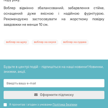
пору року.
Воблер відмінно збалансований, забарвлення стійке,
оснащений дуже якісною і надійною фурнітурою.
Рекомендуємо застосовувати на жорсткому повідку
завдовжки не менше 10 см.
воблер на щуку
воблер на окуня
воблер на судака
Будьте в центрі подій - підпишіться на наші новини! Новинки,
знижки, акції.
Оформити підписку
Я прочитав і згоден з умовами
Політика безпеки