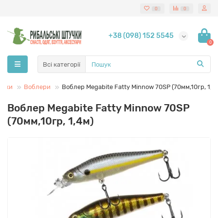
0
0
+38 (098) 152 5545
0
Всі категорії
анки
Воблери
Воблер Megabite Fatty Minnow 70SP (70мм,10гр, 1,4
Воблер Megabite Fatty Minnow 70SP
(70мм,10гр, 1,4м)