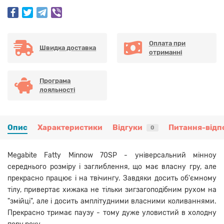
Оплата при
Швидка доставка
отриманні
Програма
лояльності
Опис
Характеристики
Відгуки
Питання-відп
0
Megabite Fatty Minnow 70SP - універсальний мінноу
середнього розміру і заглиблення, що має власну гру, але
прекрасно працює і на твічингу. Завдяки досить об'ємному
тілу, привертає хижака не тільки зигзагоподібним рухом на
"змійці", але і досить амплітудними власними коливаннями.
Прекрасно тримає паузу - тому дуже уловистий в холодну