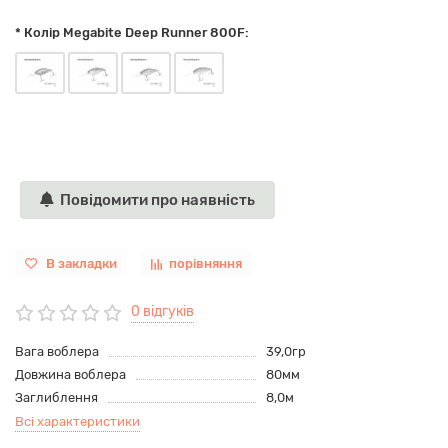
* Колір Megabite Deep Runner 800F:
Повідомити про наявність
В закладки
порівняння
0 відгуків
Вага воблера
39,0гр
Довжина воблера
80мм
Заглиблення
8,0м
Всі характеристики