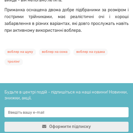
вийде - він непогано летить.
Приманка оснащена двома добре підібраними за розміром і
гострими трійниками, має реалістичні очі і хороші
забарвлення в різних варіантах, які довго прослужать навіть
при активному використанні воблера.
воблер на щуку
воблер на сома
воблер на судака
тролінг
Будьте в центрі подій - підпишіться на наші новини! Новинки,
знижки, акції.
Оформити підписку