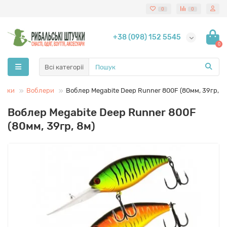
0
0
+38 (098) 152 5545
0
Всі категорії
анки
Воблери
Воблер Megabite Deep Runner 800F (80мм, 39гр, 8
Воблер Megabite Deep Runner 800F
(80мм, 39гр, 8м)