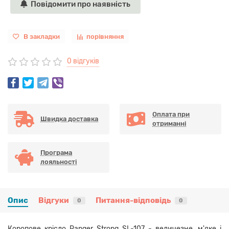
Повідомити про наявність
В закладки
порівняння
0 відгуків
Оплата при
Швидка доставка
отриманні
Програма
лояльності
Опис
Відгуки
Питання-відповідь
0
0
Коропове крісло Ranger Strong SL-107 - величезне, м'яке і