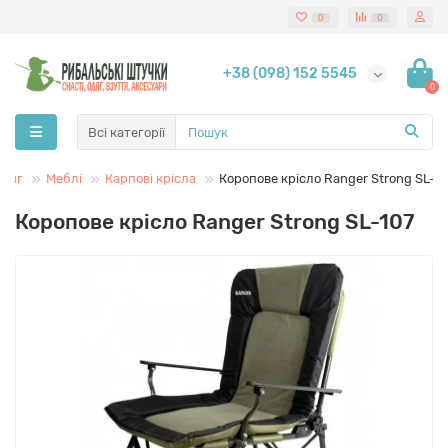
0
0
+38 (098) 152 5545
0
Всі категорії
шинг
Меблі
Карпові крісла
Коропове крісло Ranger Strong SL-1
Коропове крісло Ranger Strong SL-107