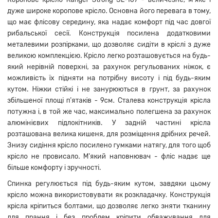
дуже широке коропове крісло. Основна його перевага в тому,
що має флісову середину, яка надає комфорт під час довгої
рибальської сесії. Конструкція посилена додатковими
металевими розпірками, що дозволяє сидіти в кріслі з дуже
великою комплекцією. Крісло легко розташовується на будь-
який нерівній поверхні, за рахунок регульованих ніжок, є
можливість їх підняти на потрібну висоту і під будь-яким
кутом. Ніжки стійкі і не занурюються в грунт, за рахунок
збільшеної площі п'ятаків - 9см. Сталева конструкція крісла
потужна і, в той же час, максимально полегшена за рахунок
алюмінієвих підлокітників. У задній частині крісла
розташована велика кишеня, для розміщення дрібних речей.
Знизу сидіння крісло посилено гумками натягу, для того щоб
крісло не провисало. М'який наповнювач - фліс надає ще
більше комфорту і зручності.
Спинка регулюється під будь-яким кутом, завдяки цьому
крісло можна використовувати як розкладачку. Конструкція
крісла кріпиться болтами, що дозволяє легко зняти тканину
для прання і без проблем кріпити обважування для