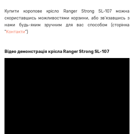
Купити коропове крісло Ranger Strong SL-107 можна
скориставшись можливостями корзини, або зв'язавшись з
нами будь-яким зручним для вас способом (сторінка
"
Контакти
")
Відео демонстрація крісла Ranger Strong SL-107