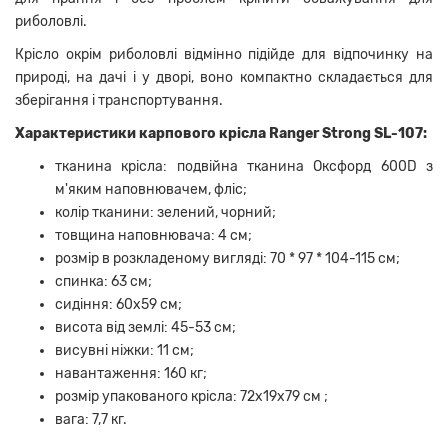
риболовлі.
Крісло окрім риболовлі відмінно підійде для відпочинку на
природі, на дачі і у дворі, воно компактно складається для
зберігання і транспортування.
Характеристики карпового крісла Ranger Strong SL-107:
тканина крісла: подвійна тканина Оксфорд 600D з
м'яким наповнювачем, фліс;
колір тканини: зелений, чорний;
товщина наповнювача: 4 см;
розмір в розкладеному вигляді: 70 * 97 * 104-115 см;
спинка: 63 см;
сидіння: 60х59 см;
висота від землі: 45-53 см;
висувні ніжки: 11 см;
навантаження: 160 кг;
розмір упакованого крісла: 72х19х79 см ;
вага: 7,7 кг.